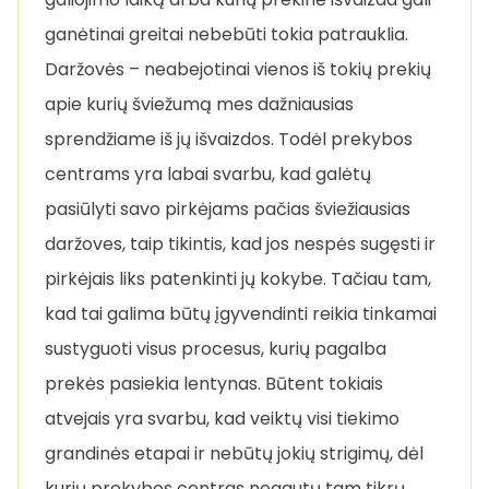
ganėtinai greitai nebebūti tokia patrauklia.
Daržovės – neabejotinai vienos iš tokių prekių
apie kurių šviežumą mes dažniausias
sprendžiame iš jų išvaizdos. Todėl prekybos
centrams yra labai svarbu, kad galėtų
pasiūlyti savo pirkėjams pačias šviežiausias
daržoves, taip tikintis, kad jos nespės sugęsti ir
pirkėjais liks patenkinti jų kokybe. Tačiau tam,
kad tai galima būtų įgyvendinti reikia tinkamai
sustyguoti visus procesus, kurių pagalba
prekės pasiekia lentynas. Būtent tokiais
atvejais yra svarbu, kad veiktų visi tiekimo
grandinės etapai ir nebūtų jokių strigimų, dėl
kurių prekybos centras negautų tam tikrų