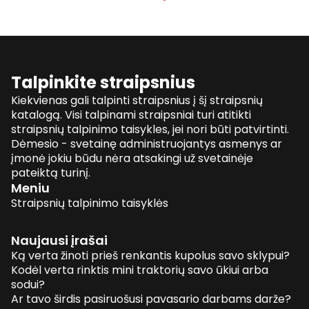
Talpinkite straipsnius
Kiekvienas gali talpinti straipsnius į šį straipsnių
katalogą. Visi talpinami straipsniai turi atitikti
straipsnių talpinimo taisykles, jei nori būti patvirtinti.
Dėmesio - svetainę administruojantys asmenys ar
įmonė jokiu būdu nėra atsakingi už svetainėje
pateiktą turinį.
Meniu
Straipsnių talpinimo taisyklės
Naujausi įrašai
Ką verta žinoti prieš renkantis kupolus savo sklypui?
Kodėl verta rinktis mini traktorių savo ūkiui arba
sodui?
Ar tavo širdis pasiruošusi pavasario darbams darže?