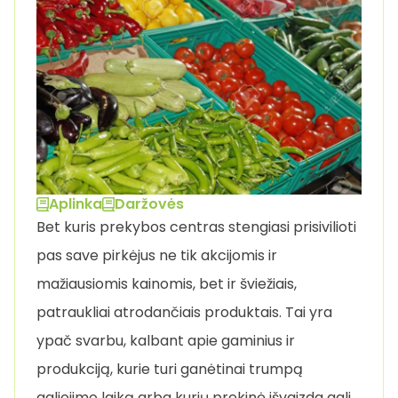
Aplinka
Daržovės
Bet kuris prekybos centras stengiasi prisivilioti
pas save pirkėjus ne tik akcijomis ir
mažiausiomis kainomis, bet ir šviežiais,
patraukliai atrodančiais produktais. Tai yra
ypač svarbu, kalbant apie gaminius ir
produkciją, kurie turi ganėtinai trumpą
galiojimo laiką arba kurių prekinė išvaizda gali