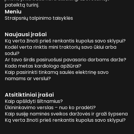
pateiktą turinį.
Meniu
Straipsnių talpinimo taisyklės
Naujausi įrašai
Ką verta žinoti prieš renkantis kupolus savo sklypui?
Kodėl verta rinktis mini traktorių savo ūkiui arba
sodui?
Ar tavo širdis pasiruošusi pavasario darbams darže?
Kada metas kardiologo apžiūrai?
Kaip pasirinkti tinkamą saulės elektrinę savo
namams ar verslui?
Atsitiktiniai įrašai
Kaip apšildyti šiltnamius?
Ūkininkavimo verslas – nuo ko pradėti?
Kaip susiję naminės sveikos daržovės ir graži šypsena
Ką verta žinoti prieš renkantis kupolus savo sklypui?