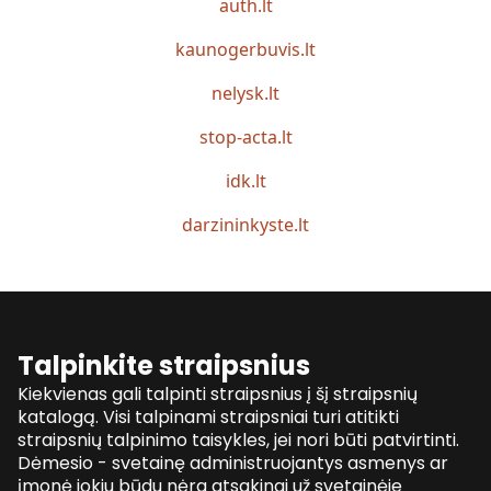
auth.lt
kaunogerbuvis.lt
nelysk.lt
stop-acta.lt
idk.lt
darzininkyste.lt
Talpinkite straipsnius
Kiekvienas gali talpinti straipsnius į šį straipsnių
katalogą. Visi talpinami straipsniai turi atitikti
straipsnių talpinimo taisykles, jei nori būti patvirtinti.
Dėmesio - svetainę administruojantys asmenys ar
įmonė jokiu būdu nėra atsakingi už svetainėje