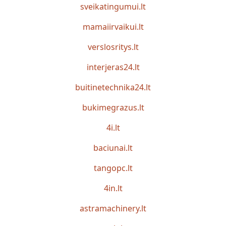
sveikatingumui.lt
mamaiirvaikui.lt
verslosritys.lt
interjeras24.lt
buitinetechnika24.lt
bukimegrazus.lt
4i.lt
baciunai.lt
tangopc.lt
4in.lt
astramachinery.lt