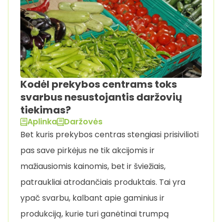
Kodėl prekybos centrams toks
svarbus nesustojantis daržovių
tiekimas?
Aplinka
Daržovės
Bet kuris prekybos centras stengiasi prisivilioti
pas save pirkėjus ne tik akcijomis ir
mažiausiomis kainomis, bet ir šviežiais,
patraukliai atrodančiais produktais. Tai yra
ypač svarbu, kalbant apie gaminius ir
produkciją, kurie turi ganėtinai trumpą