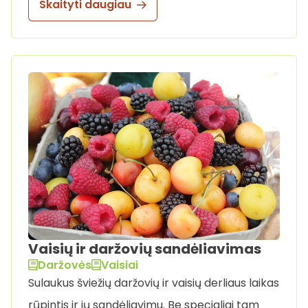
Skaityti daugiau
Vaisių ir daržovių sandėliavimas
Daržovės
Vaisiai
Sulaukus šviežių daržovių ir vaisių derliaus laikas
rūpintis ir jų sandėliavimu. Be specialiai tam