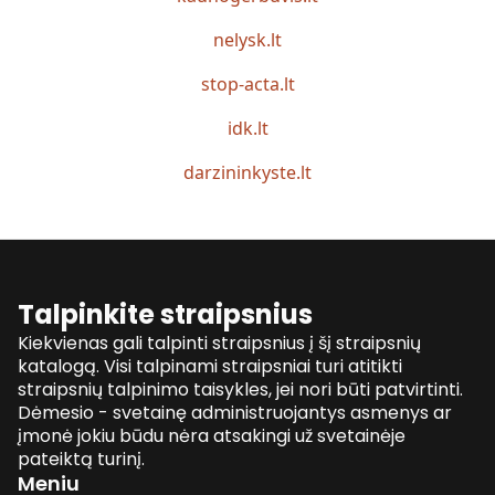
nelysk.lt
stop-acta.lt
idk.lt
darzininkyste.lt
Talpinkite straipsnius
Kiekvienas gali talpinti straipsnius į šį straipsnių
katalogą. Visi talpinami straipsniai turi atitikti
straipsnių talpinimo taisykles, jei nori būti patvirtinti.
Dėmesio - svetainę administruojantys asmenys ar
įmonė jokiu būdu nėra atsakingi už svetainėje
pateiktą turinį.
Meniu