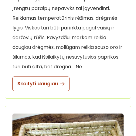
įrengtų patalpų nepavyks tai įgyvendinti.
Reikiamas temperatūrinis rėžimas, drėgmės
lygis. Viskas turi būti parinkta pagal vaisių ir
daržovių rūšis. Pavyzdžiui morkom reikia
daugiau drėgmės, moliūgam reikia sauso oro ir
šilumos, kad išsilaikytų nesuvytusios paprikos
turi būti šilta, bet drėgna. Ne …
Skaityti daugiau