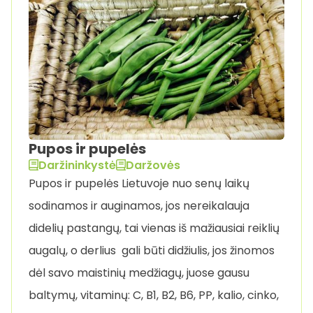
Pupos ir pupelės
Daržininkystė
Daržovės
Pupos ir pupelės Lietuvoje nuo senų laikų
sodinamos ir auginamos, jos nereikalauja
didelių pastangų, tai vienas iš mažiausiai reiklių
augalų, o derlius gali būti didžiulis, jos žinomos
dėl savo maistinių medžiagų, juose gausu
baltymų, vitaminų: C, B1, B2, B6, PP, kalio, cinko,