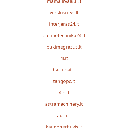
mamaiirvaikui.lt
verslosritys.lt
interjeras24.lt
buitinetechnika24.lt
bukimegrazus.lt
4i.lt
baciunai.lt
tangopc.lt
4in.lt
astramachinery.lt
auth.lt
kaunogerbuvis.lt