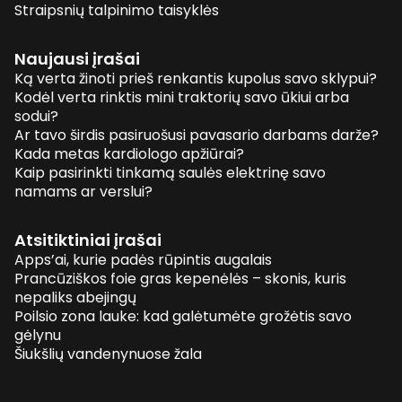
Straipsnių talpinimo taisyklės
Naujausi įrašai
Ką verta žinoti prieš renkantis kupolus savo sklypui?
Kodėl verta rinktis mini traktorių savo ūkiui arba
sodui?
Ar tavo širdis pasiruošusi pavasario darbams darže?
Kada metas kardiologo apžiūrai?
Kaip pasirinkti tinkamą saulės elektrinę savo
namams ar verslui?
Atsitiktiniai įrašai
Apps’ai, kurie padės rūpintis augalais
Prancūziškos foie gras kepenėlės – skonis, kuris
nepaliks abejingų
Poilsio zona lauke: kad galėtumėte grožėtis savo
gėlynu
Šiukšlių vandenynuose žala