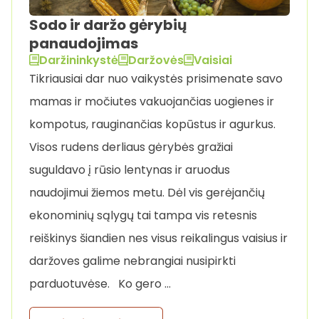
Sodo ir daržo gėrybių
panaudojimas
Daržininkystė
Daržovės
Vaisiai
Tikriausiai dar nuo vaikystės prisimenate savo
mamas ir močiutes vakuojančias uogienes ir
kompotus, rauginančias kopūstus ir agurkus.
Visos rudens derliaus gėrybės gražiai
suguldavo į rūsio lentynas ir aruodus
naudojimui žiemos metu. Dėl vis gerėjančių
ekonominių sąlygų tai tampa vis retesnis
reiškinys šiandien nes visus reikalingus vaisius ir
daržoves galime nebrangiai nusipirkti
parduotuvėse. Ko gero …