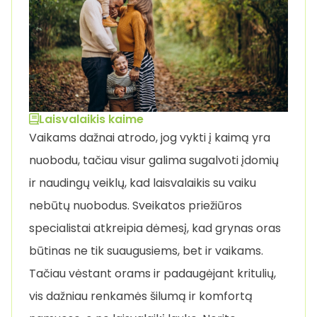
Laisvalaikis kaime
Vaikams dažnai atrodo, jog vykti į kaimą yra
nuobodu, tačiau visur galima sugalvoti įdomių
ir naudingų veiklų, kad laisvalaikis su vaiku
nebūtų nuobodus. Sveikatos priežiūros
specialistai atkreipia dėmesį, kad grynas oras
būtinas ne tik suaugusiems, bet ir vaikams.
Tačiau vėstant orams ir padaugėjant kritulių,
vis dažniau renkamės šilumą ir komfortą