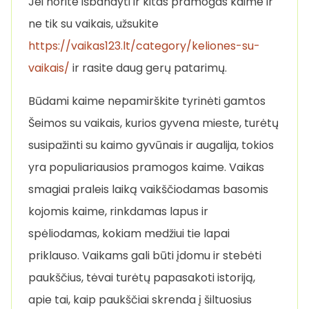
Jei norite išbandyti ir kitas pramogas kaime ir
ne tik su vaikais, užsukite
https://vaikas123.lt/category/keliones-su-
vaikais/
ir rasite daug gerų patarimų.
Būdami kaime nepamirškite tyrinėti gamtos
Šeimos su vaikais, kurios gyvena mieste, turėtų
susipažinti su kaimo gyvūnais ir augalija, tokios
yra populiariausios pramogos kaime. Vaikas
smagiai praleis laiką vaikščiodamas basomis
kojomis kaime, rinkdamas lapus ir
spėliodamas, kokiam medžiui tie lapai
priklauso. Vaikams gali būti įdomu ir stebėti
paukščius, tėvai turėtų papasakoti istoriją,
apie tai, kaip paukščiai skrenda į šiltuosius