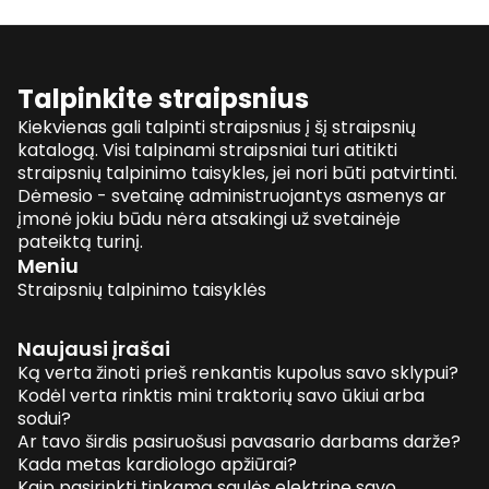
Talpinkite straipsnius
Kiekvienas gali talpinti straipsnius į šį straipsnių
katalogą. Visi talpinami straipsniai turi atitikti
straipsnių talpinimo taisykles, jei nori būti patvirtinti.
Dėmesio - svetainę administruojantys asmenys ar
įmonė jokiu būdu nėra atsakingi už svetainėje
pateiktą turinį.
Meniu
Straipsnių talpinimo taisyklės
Naujausi įrašai
Ką verta žinoti prieš renkantis kupolus savo sklypui?
Kodėl verta rinktis mini traktorių savo ūkiui arba
sodui?
Ar tavo širdis pasiruošusi pavasario darbams darže?
Kada metas kardiologo apžiūrai?
Kaip pasirinkti tinkamą saulės elektrinę savo