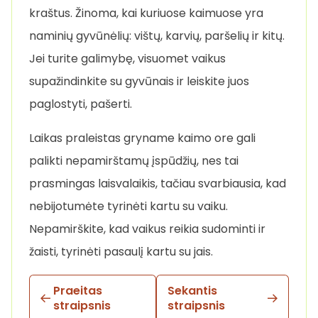
kraštus. Žinoma, kai kuriuose kaimuose yra
naminių gyvūnėlių: vištų, karvių, paršelių ir kitų.
Jei turite galimybę, visuomet vaikus
supažindinkite su gyvūnais ir leiskite juos
paglostyti, pašerti.
Laikas praleistas gryname kaimo ore gali
palikti nepamirštamų įspūdžių, nes tai
prasmingas laisvalaikis, tačiau svarbiausia, kad
nebijotumėte tyrinėti kartu su vaiku.
Nepamirškite, kad vaikus reikia sudominti ir
žaisti, tyrinėti pasaulį kartu su jais.
Praeitas
Sekantis
straipsnis
straipsnis