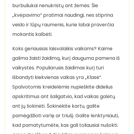
burbuliukai nenukristų ant žemės. Šie
„kvėpavimo“ pratimai naudingi, nes stiprina
veido ir lūpų raumenis, kurie labai praverčia
mokantis kalbėti.
Koks geriausias laisvalaikis vaikams? Kaime
galima žaisti žaidimą, kurį dauguma pamena iš
vaikystės. Populiarusis žaidimas kurį turi
išbandyti kiekvienas vaikas yra „Klasė“.
Spalvotomis kreidelėmis nupieškite didelius
apskritimus ant šaligatvio, kad vaikas galėtų
ant jų šokinėti. Šokinėkite kartu, galite
pamėgdžioti varlę ar triušį. Galite lenktyniauti,
kad pamatytumėte, kas gali toliausiai nušokti.