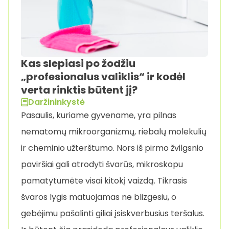
Kas slepiasi po žodžiu
„profesionalus valiklis“ ir kodėl
verta rinktis būtent jį?
Daržininkystė
Pasaulis, kuriame gyvename, yra pilnas
nematomų mikroorganizmų, riebalų molekulių
ir cheminio užterštumo. Nors iš pirmo žvilgsnio
paviršiai gali atrodyti švarūs, mikroskopu
pamatytumėte visai kitokį vaizdą. Tikrasis
švaros lygis matuojamas ne blizgesiu, o
gebėjimu pašalinti giliai įsiskverbusius teršalus.