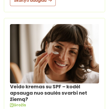
Skaityti daugiau
Veido kremas su SPF – kodėl
apsauga nuo saulės svarbi net
žiemą?
Grožis