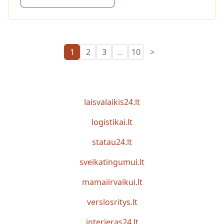
1
2
3
...
10
>
laisvalaikis24.lt
logistikai.lt
statau24.lt
sveikatingumui.lt
mamaiirvaikui.lt
verslosritys.lt
interjeras24.lt