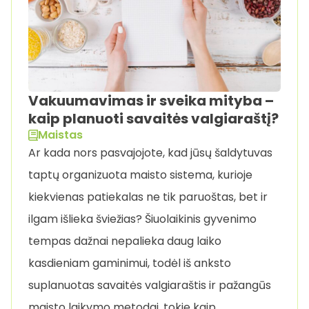
Vakuumavimas ir sveika mityba –
kaip planuoti savaitės valgiaraštį?
Maistas
Ar kada nors pasvajojote, kad jūsų šaldytuvas
taptų organizuota maisto sistema, kurioje
kiekvienas patiekalas ne tik paruoštas, bet ir
ilgam išlieka šviežias? Šiuolaikinis gyvenimo
tempas dažnai nepalieka daug laiko
kasdieniam gaminimui, todėl iš anksto
suplanuotas savaitės valgiaraštis ir pažangūs
maisto laikymo metodai, tokie kaip