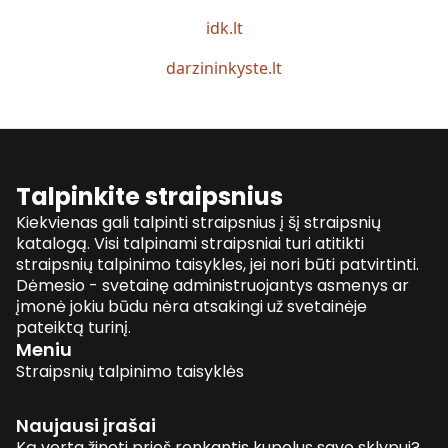
idk.lt
darzininkyste.lt
Talpinkite straipsnius
Kiekvienas gali talpinti straipsnius į šį straipsnių
katalogą. Visi talpinami straipsniai turi atitikti
straipsnių talpinimo taisykles, jei nori būti patvirtinti.
Dėmesio - svetainę administruojantys asmenys ar
įmonė jokiu būdu nėra atsakingi už svetainėje
pateiktą turinį.
Meniu
Straipsnių talpinimo taisyklės
Naujausi įrašai
Ką verta žinoti prieš renkantis kupolus savo sklypui?