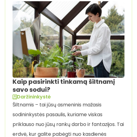
Kaip pasirinkti tinkamą šiltnamį
savo sodui?
Daržininkystė
Šiltnamis – tai jūsų asmeninis mažasis
sodininkystės pasaulis, kuriame viskas
priklauso nuo jūsų rankų darbo ir fantazijos. Tai
erdvė, kur galite pabėgti nuo kasdienės