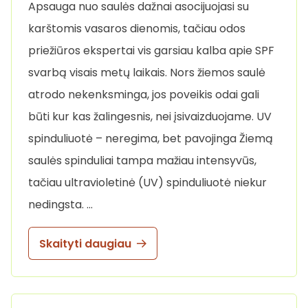
Apsauga nuo saulės dažnai asocijuojasi su
karštomis vasaros dienomis, tačiau odos
priežiūros ekspertai vis garsiau kalba apie SPF
svarbą visais metų laikais. Nors žiemos saulė
atrodo nekenksminga, jos poveikis odai gali
būti kur kas žalingesnis, nei įsivaizduojame. UV
spinduliuotė – neregima, bet pavojinga Žiemą
saulės spinduliai tampa mažiau intensyvūs,
tačiau ultravioletinė (UV) spinduliuotė niekur
nedingsta. …
Skaityti daugiau