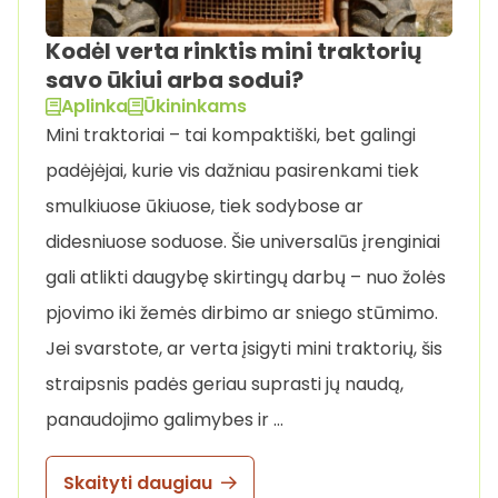
Kodėl verta rinktis mini traktorių
savo ūkiui arba sodui?
Aplinka
Ūkininkams
Mini traktoriai – tai kompaktiški, bet galingi
padėjėjai, kurie vis dažniau pasirenkami tiek
smulkiuose ūkiuose, tiek sodybose ar
didesniuose soduose. Šie universalūs įrenginiai
gali atlikti daugybę skirtingų darbų – nuo žolės
pjovimo iki žemės dirbimo ar sniego stūmimo.
Jei svarstote, ar verta įsigyti mini traktorių, šis
straipsnis padės geriau suprasti jų naudą,
panaudojimo galimybes ir …
Skaityti daugiau