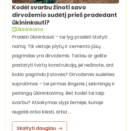
Kodėl svarbu žinoti savo
dirvožemio sudėtį prieš pradedant
ūkininkauti?
Ūkininkams
Pradėti ūkininkauti – tai lyg pradėti statyti
namą. Tik vietoje plytų ir cemento jūsų
pagrindas yra dirvožemis. Tačiau ar galite
pastatyti tvirtą konstrukciją, jei nežinote, ant
kokio pagrindo ji stovės? Dirvožemio sudėties
supratimas – tai pirmas žingsnis į sėkmingą ir
pelningą ūkininkavimą. Bet kodėl tai taip
svarbu? Atsakymas slypi žemėje, kurioje
augalai arba klesti, arba …
Skaityti daugiau