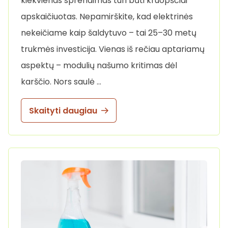
kiekvienas sprendimas turi būti kruopščiai
apskaičiuotas. Nepamirškite, kad elektrinės
nekeičiame kaip šaldytuvo – tai 25–30 metų
trukmės investicija. Vienas iš rečiau aptariamų
aspektų – modulių našumo kritimas dėl
karščio. Nors saulė …
Skaityti daugiau