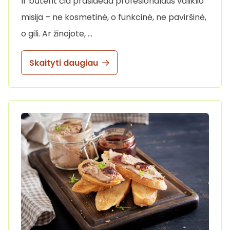
Ir būtent čia prasideda profesionalaus valiklio
misija – ne kosmetinė, o funkcinė, ne paviršinė,
o gili. Ar žinojote, …
Skaityti daugiau