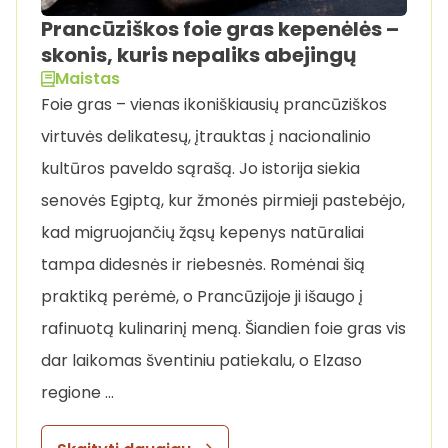
Prancūziškos foie gras kepenėlės –
skonis, kuris nepaliks abejingų
Maistas
Foie gras – vienas ikoniškiausių prancūziškos
virtuvės delikatesų, įtrauktas į nacionalinio
kultūros paveldo sąrašą. Jo istorija siekia
senovės Egiptą, kur žmonės pirmieji pastebėjo,
kad migruojančių žąsų kepenys natūraliai
tampa didesnės ir riebesnės. Romėnai šią
praktiką perėmė, o Prancūzijoje ji išaugo į
rafinuotą kulinarinį meną. Šiandien foie gras vis
dar laikomas šventiniu patiekalu, o Elzaso
regione …