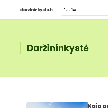
darzininkyste.lt
Daržininkystė
Kaip p