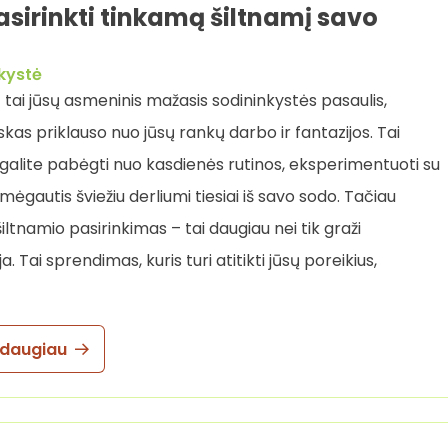
asirinkti tinkamą šiltnamį savo
kystė
– tai jūsų asmeninis mažasis sodininkystės pasaulis,
skas priklauso nuo jūsų rankų darbo ir fantazijos. Tai
 galite pabėgti nuo kasdienės rutinos, eksperimentuoti su
 mėgautis šviežiu derliumi tiesiai iš savo sodo. Tačiau
ltnamio pasirinkimas – tai daugiau nei tik graži
a. Tai sprendimas, kuris turi atitikti jūsų poreikius,
 daugiau