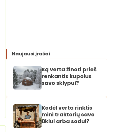
Naujausi įrašai
Ką verta žinoti prieš
renkantis kupolus
savo sklypui?
Kodėl verta rinktis
mini traktorių savo
ūkiui arba sodui?