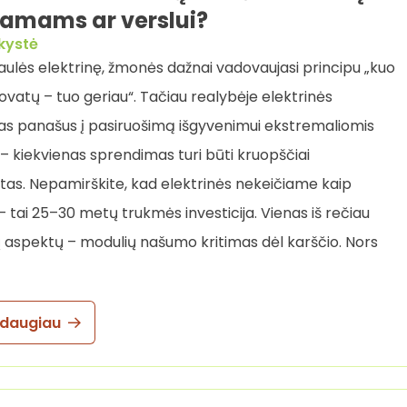
amams ar verslui?
kystė
aulės elektrinę, žmonės dažnai vadovaujasi principu „kuo
lovatų – tuo geriau“. Tačiau realybėje elektrinės
as panašus į pasiruošimą išgyvenimui ekstremaliomis
– kiekvienas sprendimas turi būti kruopščiai
tas. Nepamirškite, kad elektrinės nekeičiame kaip
– tai 25–30 metų trukmės investicija. Vienas iš rečiau
aspektų – modulių našumo kritimas dėl karščio. Nors
 daugiau