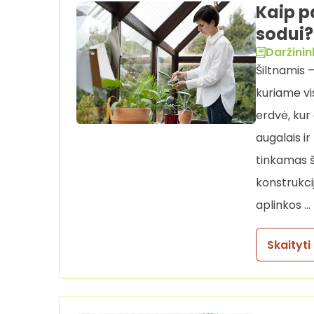
Kaip p
sodui?
Daržinin
Šiltnamis 
kuriame vi
erdvė, kur
augalais ir
tinkamas ši
konstrukcij
aplinkos …
Skaityti