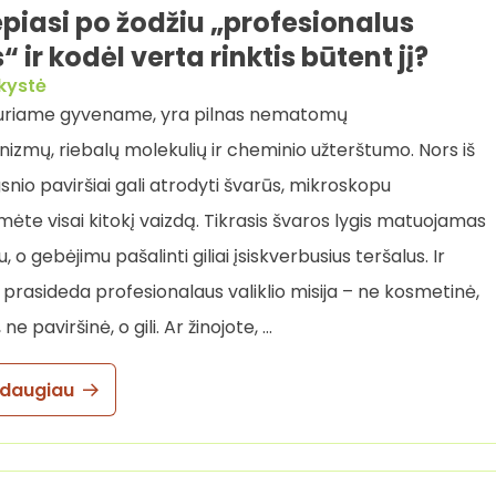
epiasi po žodžiu „profesionalus
s“ ir kodėl verta rinktis būtent jį?
kystė
 kuriame gyvename, yra pilnas nematomų
izmų, riebalų molekulių ir cheminio užterštumo. Nors iš
snio paviršiai gali atrodyti švarūs, mikroskopu
te visai kitokį vaizdą. Tikrasis švaros lygis matuojamas
u, o gebėjimu pašalinti giliai įsiskverbusius teršalus. Ir
 prasideda profesionalaus valiklio misija – ne kosmetinė,
ne paviršinė, o gili. Ar žinojote, …
 daugiau