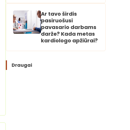
Ar tavo širdis
pasiruošusi
pavasario darbams
darže? Kada metas
kardiologo apžiūrai?
Draugai