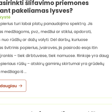
asirinkti šlifavimo priemones
ant pakeliamas lysves?
kystė
opierius turi labai platų panaudojimo spektrą. Jis
 medžiagoms, pvz., medžiui ar stiklui, apdoroti,
 nuo rūdžių ar dažų valyti. Dėl darbų, kuriuose
švitrinis popierius, įvairovės, jis pasirodo esąs itin
įrankis – tiek dirbtuvėse, tiek namuose. Rinkoje yra daug
opieriaus rūšių – atskirų gaminių skirtumai yra grūdelių
 medžiaga iš …
 daugiau