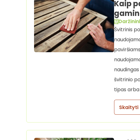
Kaip p
gamin
Daržinin
Švitrinis p
naudojamas
paviršiams
naudojamas 
naudingas 
švitrinio p
tipas arba
Skaityti