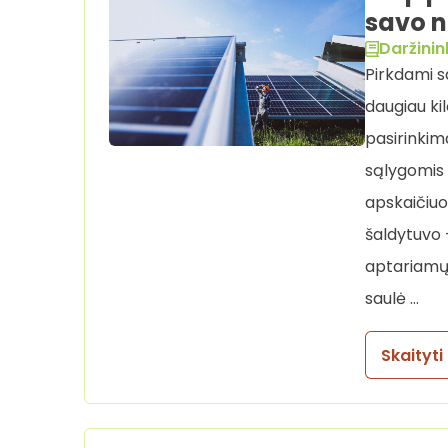
savo n
Daržinin
Pirkdami s
daugiau ki
pasirinkim
sąlygomis 
apskaičiuo
šaldytuvo 
aptariamų 
saulė …
Skaityti