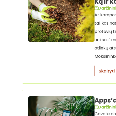
Ką ir 
Daržinin
Ar kompos
tai, kas na
protėvių t
auksas“ mūs
atliekų at
Mokslininka
Skaityti
Apps’a
Daržinin
Gavote dov