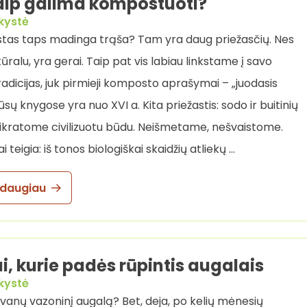
kaip galima kompostuoti?
kystė
tas taps madinga trąša? Tam yra daug priežasčių. Nes
tūralu, yra gerai. Taip pat vis labiau linkstame į savo
radicijas, juk pirmieji komposto aprašymai – „juodasis
ų knygose yra nuo XVI a. Kita priežastis: sodo ir buitinių
sikratome civilizuotu būdu. Neišmetame, nešvaistome.
i teigia: iš tonos biologiškai skaidžių atliekų …
 daugiau
i, kurie padės rūpintis augalais
kystė
anų vazoninį augalą? Bet, deja, po kelių mėnesių