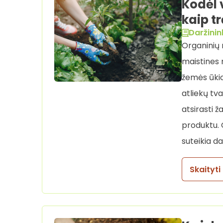
Kodėl 
kaip t
Daržinin
Organinių 
maistines m
žemės ūkio
atliekų tv
atsirasti 
produktu. 
suteikia d
Skaityti