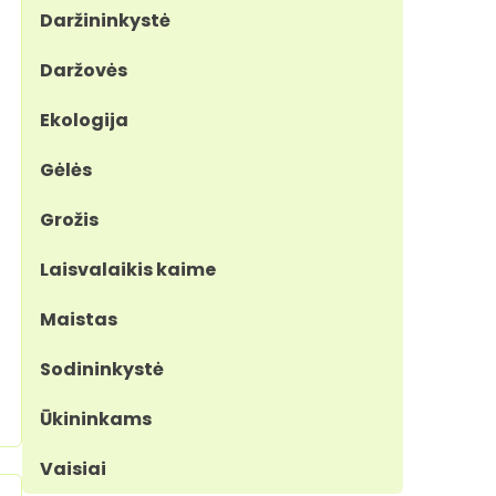
Daržininkystė
Daržovės
Ekologija
Gėlės
Grožis
Laisvalaikis kaime
Maistas
Sodininkystė
Ūkininkams
Vaisiai