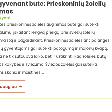
gyvenant bute: Prieskoninių žolelių
imas
kystė
s prieskoninės žolelės auginimos bute gali suteikti
valumų, įskaitant lengvą prieigą prie šviežių žolelių
aistą ir pagardinant. Prieskoninės žolelės ant palangės,
ų gyventojams gali suteikti patogumą ir malonų kvapą.
 ne tik sutaupyti laiko, bet ir užtikrinti, kad žolelės būtų
s kokybės ir šviežumo. Šviežios žolelės gali suteikti
s skonio ir maistinės …
 daugiau