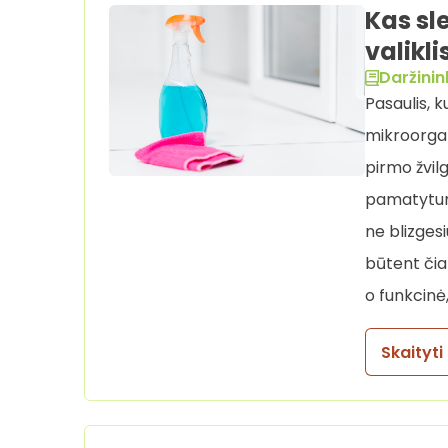
Kas sl
valikli
Daržinin
Pasaulis,
mikroorgan
pirmo žvilg
pamatytumė
ne blizgesi
būtent čia
o funkcinė, 
Skaityti