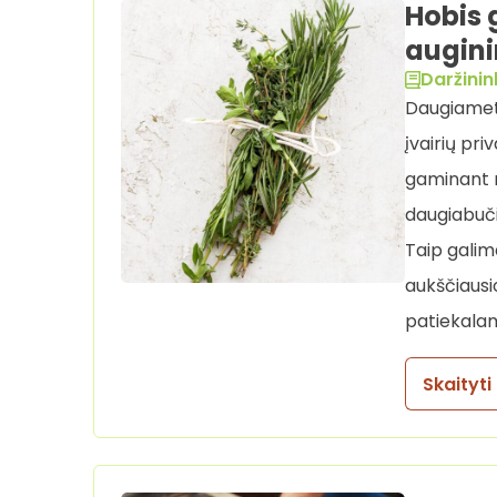
Hobis 
augin
Daržinin
Daugiametė
įvairių pri
gaminant m
daugiabuči
Taip galima
aukščiausio
patiekalam
Skaityti