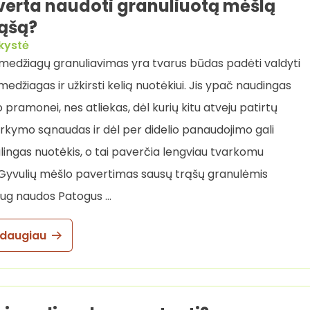
verta naudoti granuliuotą mėšlą
rąšą?
kystė
medžiagų granuliavimas yra tvarus būdas padėti valdyti
edžiagas ir užkirsti kelią nuotėkiui. Jis ypač naudingas
 pramonei, nes atliekas, dėl kurių kitu atveju patirtų
arkymo sąnaudas ir dėl per didelio panaudojimo gali
žalingas nuotėkis, o tai paverčia lengviau tvarkomu
Gyvulių mėšlo pavertimas sausų trąšų granulėmis
aug naudos Patogus …
 daugiau