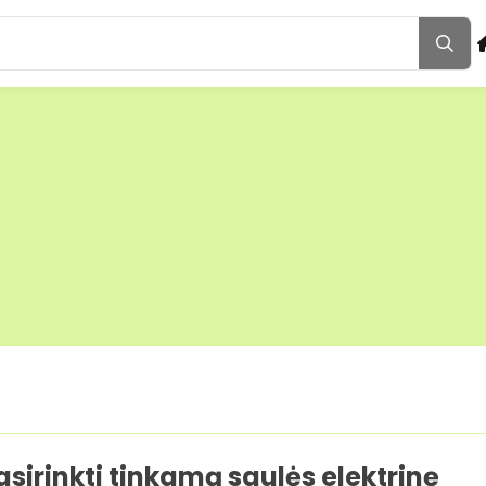
asirinkti tinkamą saulės elektrinę