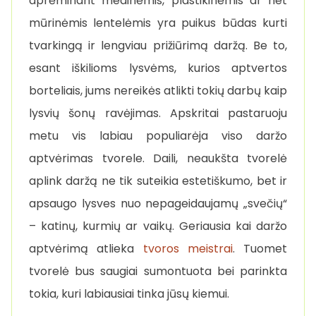
aprėminant medinėmis, plastikinėmis ar net
mūrinėmis lentelėmis yra puikus būdas kurti
tvarkingą ir lengviau prižiūrimą daržą. Be to,
esant iškilioms lysvėms, kurios aptvertos
borteliais, jums nereikės atlikti tokių darbų kaip
lysvių šonų ravėjimas. Apskritai pastaruoju
metu vis labiau populiarėja viso daržo
aptvėrimas tvorele. Daili, neaukšta tvorelė
aplink daržą ne tik suteikia estetiškumo, bet ir
apsaugo lysves nuo nepageidaujamų „svečių“
– katinų, kurmių ar vaikų. Geriausia kai daržo
aptvėrimą atlieka
tvoros meistrai
. Tuomet
tvorelė bus saugiai sumontuota bei parinkta
tokia, kuri labiausiai tinka jūsų kiemui.