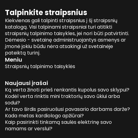
Talpinkite straipsnius
Kiekvienas gali talpinti straipsnius į šį straipsnių
katalogą. Visi talpinami straipsniai turi atitikti
straipsnių talpinimo taisykles, jei nori būti patvirtinti.
Dėmesio - svetainę administruojantys asmenys ar
įmonė jokiu būdu nėra atsakingi už svetainėje
pateiktą turinį.
Meniu
Straipsnių talpinimo taisyklės
Naujausi įrašai
Ką verta žinoti prieš renkantis kupolus savo sklypui?
Kodėl verta rinktis mini traktorių savo ūkiui arba
sodui?
Ar tavo širdis pasiruošusi pavasario darbams darže?
Kada metas kardiologo apžiūrai?
Kaip pasirinkti tinkamą saulės elektrinę savo
namams ar verslui?