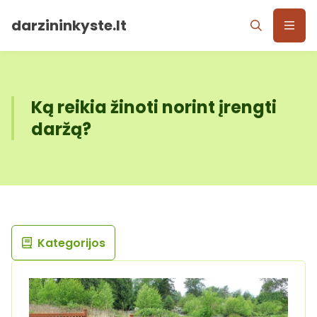
darzininkyste.lt
Ką reikia žinoti norint įrengti
daržą?
Kategorijos