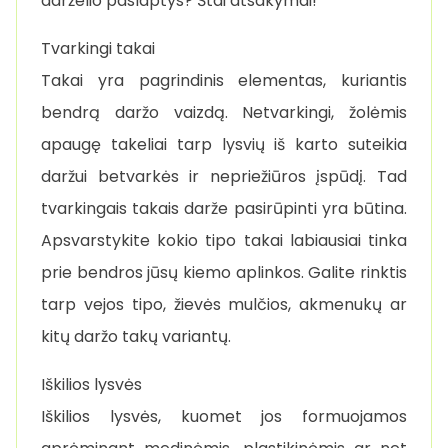
darželio paslaptys? Štai atsakymai!
Tvarkingi takai
Takai yra pagrindinis elementas, kuriantis
bendrą daržo vaizdą. Netvarkingi, žolėmis
apaugę takeliai tarp lysvių iš karto suteikia
daržui betvarkės ir nepriežiūros įspūdį. Tad
tvarkingais takais darže pasirūpinti yra būtina.
Apsvarstykite kokio tipo takai labiausiai tinka
prie bendros jūsų kiemo aplinkos. Galite rinktis
tarp vejos tipo, žievės mulčios, akmenukų ar
kitų daržo takų variantų.
Iškilios lysvės
Iškilios lysvės, kuomet jos formuojamos