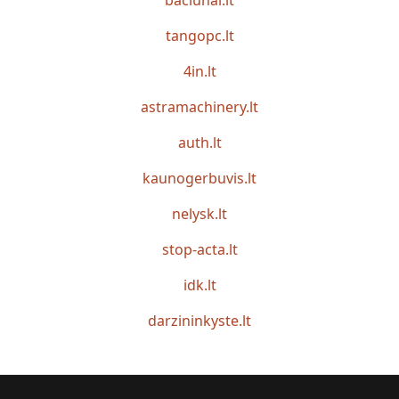
baciunai.lt
tangopc.lt
4in.lt
astramachinery.lt
auth.lt
kaunogerbuvis.lt
nelysk.lt
stop-acta.lt
idk.lt
darzininkyste.lt