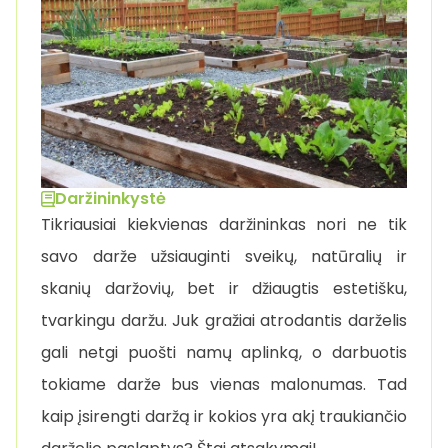
Daržininkystė
Tikriausiai kiekvienas daržininkas nori ne tik
savo darže užsiauginti sveikų, natūralių ir
skanių daržovių, bet ir džiaugtis estetišku,
tvarkingu daržu. Juk gražiai atrodantis darželis
gali netgi puošti namų aplinką, o darbuotis
tokiame darže bus vienas malonumas. Tad
kaip įsirengti daržą ir kokios yra akį traukiančio