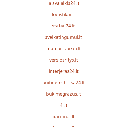
laisvalaikis24.lt
logistikai.lt
statau24.lt
sveikatingumui.lt
mamaiirvaikui.lt
verslosritys.lt
interjeras24.lt
buitinetechnika24.lt
bukimegrazus.lt
4i.lt
baciunai.lt