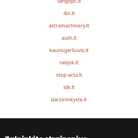
tangopc.lt
4in.lt
astramachinery.lt
auth.lt
kaunogerbuvis.lt
nelysk.lt
stop-acta.lt
idk.lt
darzininkyste.lt