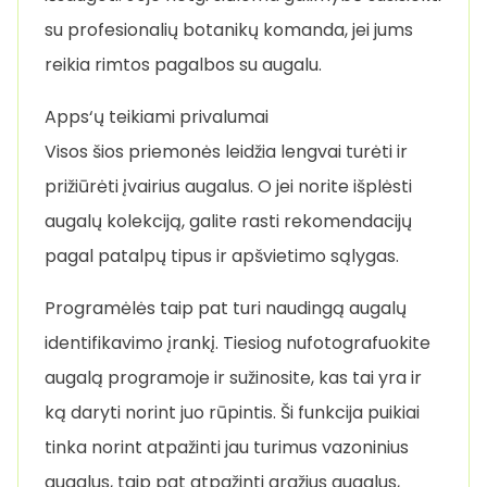
su profesionalių botanikų komanda, jei jums
reikia rimtos pagalbos su augalu.
Apps‘ų teikiami privalumai
Visos šios priemonės leidžia lengvai turėti ir
prižiūrėti įvairius augalus. O jei norite išplėsti
augalų kolekciją, galite rasti rekomendacijų
pagal patalpų tipus ir apšvietimo sąlygas.
Programėlės taip pat turi naudingą augalų
identifikavimo įrankį. Tiesiog nufotografuokite
augalą programoje ir sužinosite, kas tai yra ir
ką daryti norint juo rūpintis. Ši funkcija puikiai
tinka norint atpažinti jau turimus vazoninius
augalus, taip pat atpažinti gražius augalus,