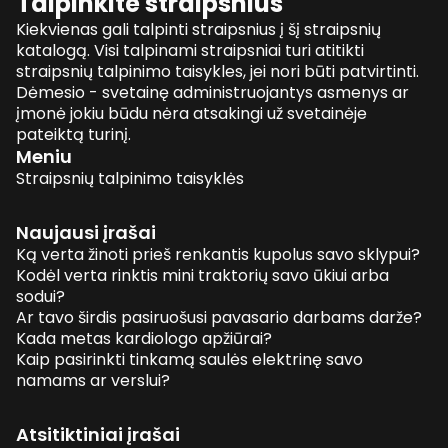
Talpinkite straipsnius
Kiekvienas gali talpinti straipsnius į šį straipsnių
katalogą. Visi talpinami straipsniai turi atitikti
straipsnių talpinimo taisykles, jei nori būti patvirtinti.
Dėmesio - svetainę administruojantys asmenys ar
įmonė jokiu būdu nėra atsakingi už svetainėje
pateiktą turinį.
Meniu
Straipsnių talpinimo taisyklės
Naujausi įrašai
Ką verta žinoti prieš renkantis kupolus savo sklypui?
Kodėl verta rinktis mini traktorių savo ūkiui arba
sodui?
Ar tavo širdis pasiruošusi pavasario darbams darže?
Kada metas kardiologo apžiūrai?
Kaip pasirinkti tinkamą saulės elektrinę savo
namams ar verslui?
Atsitiktiniai įrašai