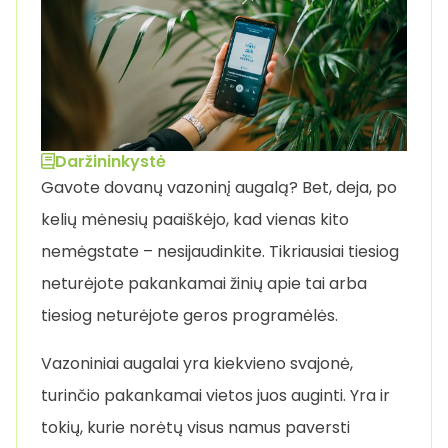
Daržininkystė
Gavote dovanų vazoninį augalą? Bet, deja, po
kelių mėnesių paaiškėjo, kad vienas kito
nemėgstate – nesijaudinkite. Tikriausiai tiesiog
neturėjote pakankamai žinių apie tai arba
tiesiog neturėjote geros programėlės.
Vazoniniai augalai yra kiekvieno svajonė,
turinčio pakankamai vietos juos auginti. Yra ir
tokių, kurie norėtų visus namus paversti