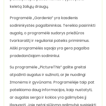
keletą žaliųjų draugų.
Programėlė „Gardenia” yra kasdienis
sodininkystės pagalbininkas. Tereikia pasirinkti
augalą, o programėlė sudarys priežiūros
tvarkaraštį ir reguliariai pateiks priminimus.
Aiški programėlės sąsaja yra gera pagalba
pradedančiajam sodininkui.
Su programėle „PictureThis” galite greitai
atpažinti augalus ir sužinoti, ar jie nuodingi
žmonėms ir gyvūnams. Programėlėje taip pat
pateikiama daug informacijos, kaip nustatyti,
ar augalas serga ir kokios yra galimybės jį
išsaugoti. Joje netgi siūloma galimybė susisiekti