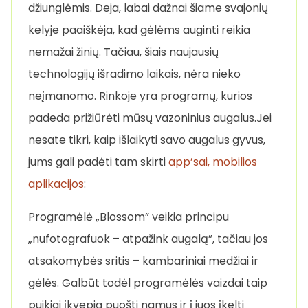
džiunglėmis. Deja, labai dažnai šiame svajonių
kelyje paaiškėja, kad gėlėms auginti reikia
nemažai žinių. Tačiau, šiais naujausių
technologijų išradimo laikais, nėra nieko
neįmanomo. Rinkoje yra programų, kurios
padeda prižiūrėti mūsų vazoninius augalus.Jei
nesate tikri, kaip išlaikyti savo augalus gyvus,
jums gali padėti tam skirti
app’sai, mobilios
aplikacijos
:
Programėlė „Blossom” veikia principu
„nufotografuok – atpažink augalą”, tačiau jos
atsakomybės sritis – kambariniai medžiai ir
gėlės. Galbūt todėl programėlės vaizdai taip
puikiai įkvepia puošti namus ir į juos įkelti