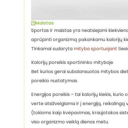
Maistas
Sportas ir maistas yra neatsiejami kiekvien
aprūpinti organizmą pakankamu kalorijų kiek
Tinkamai sudaryta
mityba sportuojant
tiesi
Kalorijų poreikis sportininko mityboje
Bet kurios gerai subalansuotos mitybos diet
poreikio nustatymas.
Energijos poreikis – tai kalorijų kiekis, kurio
verte atsižvelgiama ir į energiją, reikalin
(tokioms kaip kvėpavimas, kraujotakos siste
viso organizmo veiklą dienos metu.