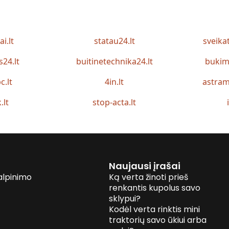
ai.lt
statau24.lt
sveika
s24.lt
buitinetechnika24.lt
bukim
c.lt
4in.lt
astram
.lt
stop-acta.lt
Naujausi įrašai
alpinimo
Ką verta žinoti prieš
renkantis kupolus savo
sklypui?
Kodėl verta rinktis mini
traktorių savo ūkiui arba