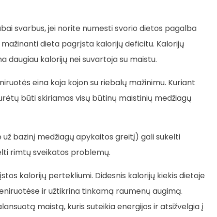
ai svarbus, jei norite numesti svorio dietos pagalba
 mažinanti dieta pagrįsta kalorijų deficitu. Kalorijų
 daugiau kalorijų nei suvartoja su maistu.
iruotės eina koja kojon su riebalų mažinimu. Kuriant
turėtų būti skiriamas visų būtinų maistinių medžiagų
už bazinį medžiagų apykaitos greitį) gali sukelti
elti rimtų sveikatos problemų.
os kalorijų pertekliumi. Didesnis kalorijų kiekis dietoje
reniruotėse ir užtikrina tinkamą raumenų augimą.
uotą maistą, kuris suteikia energijos ir atsižvelgia į