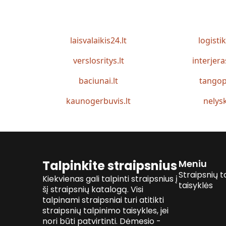
laisvalaikis24.lt
logistik
verslosritys.lt
interjera
baciunai.lt
tangop
kaunogerbuvis.lt
nelysk
Talpinkite straipsnius
Meniu
Straipsnių t
Kiekvienas gali talpinti straipsnius į
taisyklės
šį straipsnių katalogą. Visi
talpinami straipsniai turi atitikti
straipsnių talpinimo taisykles, jei
nori būti patvirtinti. Dėmesio -