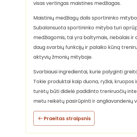
visas vertingas maistines medžiagas.
Maistinių medžiagų dalis sportininko mitybo
Subalansuota sportininko mityba turi aprū
medžiagomis, tai yra baltymais, riebalais ir
daug svarbių funkcijų ir palaiko kūną treniru
aktyvių žmonių mityboje.
Svarbiausi ingredientai, kurie palyginti gre
Tokie produktai kaip duona, ryžiai, kruopos ir
turėtų būti didelė padidinto treniruočių int
metu reikėtų pasirūpinti ir angliavandenių 
Praeitas straipsnis