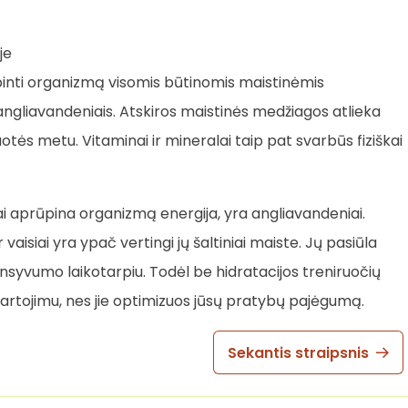
je
pinti organizmą visomis būtinomis maistinėmis
 angliavandeniais. Atskiros maistinės medžiagos atlieka
otės metu. Vitaminai ir mineralai taip pat svarbūs fiziškai
itai aprūpina organizmą energija, yra angliavandeniai.
 vaisiai yra ypač vertingi jų šaltiniai maiste. Jų pasiūla
ensyvumo laikotarpiu. Todėl be hidratacijos treniruočių
vartojimu, nes jie optimizuos jūsų pratybų pajėgumą.
Sekantis straipsnis