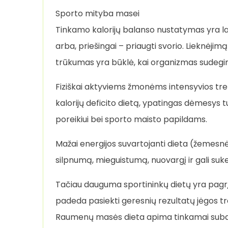
Sporto mityba masei
Tinkamo kalorijų balanso nustatymas yra lab
arba, priešingai – priaugti svorio. Lieknėjimą
trūkumas yra būklė, kai organizmas sudegina
Fiziškai aktyviems žmonėms intensyvios tren
kalorijų deficito dietą, ypatingas dėmesys 
poreikiui bei sporto maisto papildams.
Mažai energijos suvartojanti dieta (žemesnė 
silpnumą, mieguistumą, nuovargį ir gali suk
Tačiau dauguma sportininkų dietų yra pagrįst
padeda pasiekti geresnių rezultatų jėgos t
Raumenų masės dieta apima tinkamai subalans