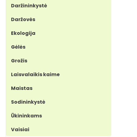
Daržininkystė
Daržovės
Ekologija
Gėlės
Grožis
Laisvalaikis kaime
Maistas
Sodininkystė
Ūkininkams
Vaisiai