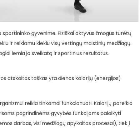
o sportininko gyvenime. Fiziškai aktyvus žmogus turėtų
iu ir reikiamu kiekiu visų vertingų maistinių medžiagų.
ogiai lemia jo sveikatą ir sportinius rezultatus.
os atskaitos taškas yra dienos kalorijų (energijos)
 organizmui reikia tinkamai funkcionuoti. Kalorijų poreikio
gą visoms pagrindinėms gyvybės funkcijoms palaikyti
mos darbas, visi medžiagų apykaitos procesai), tiek į