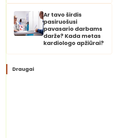
Ar tavo širdis
pasiruošusi
pavasario darbams
darže? Kada metas
kardiologo apžiūrai?
Draugai