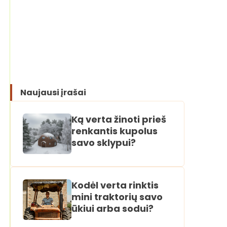
Naujausi įrašai
Ką verta žinoti prieš
renkantis kupolus
savo sklypui?
Kodėl verta rinktis
mini traktorių savo
ūkiui arba sodui?