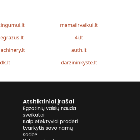
tingumui.lt
mamaiirvaikui.lt
egrazus.lt
4i.lt
achinery.lt
auth.lt
idk.lt
darzininkyste.lt
Atsitiktiniai įrašai
Egzotinių vaisių nauda
sveikatai
Kaip efektyviai pradėti
tvarkytis savo namų
sode?