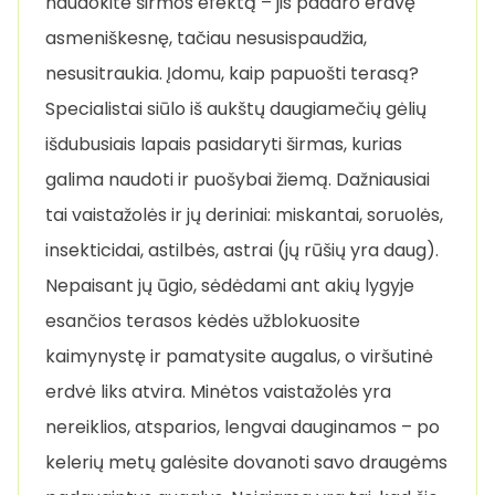
naudokite širmos efektą – jis padaro erdvę
asmeniškesnę, tačiau nesusispaudžia,
nesusitraukia. Įdomu, kaip papuošti terasą?
Specialistai siūlo iš aukštų daugiamečių gėlių
išdubusiais lapais pasidaryti širmas, kurias
galima naudoti ir puošybai žiemą. Dažniausiai
tai vaistažolės ir jų deriniai: miskantai, soruolės,
insekticidai, astilbės, astrai (jų rūšių yra daug).
Nepaisant jų ūgio, sėdėdami ant akių lygyje
esančios terasos kėdės užblokuosite
kaimynystę ir pamatysite augalus, o viršutinė
erdvė liks atvira. Minėtos vaistažolės yra
nereiklios, atsparios, lengvai dauginamos – po
kelerių metų galėsite dovanoti savo draugėms