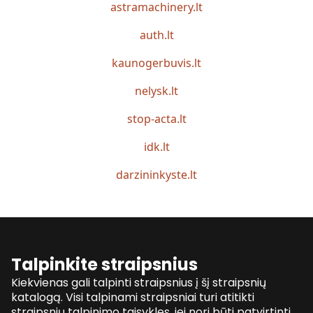
astramachinery.lt
auth.lt
kaunogerbuvis.lt
nelysk.lt
stop-acta.lt
idk.lt
darzininkyste.lt
Talpinkite straipsnius
Kiekvienas gali talpinti straipsnius į šį straipsnių
katalogą. Visi talpinami straipsniai turi atitikti
straipsnių talpinimo taisykles, jei nori būti patvirtinti.