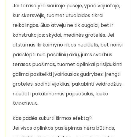
Jei terasa yra siauroje pusėje, ypač vėjuotoje,
kur skersvėjis, tuomet užuolaidos tikrai
reikalingos. Šiuo atveju ne tik augalai, bet ir
konstrukcijos: skydai, medinės grotelės. Jei
atstumas iki kaimyno ribos nedidelis, bet norisi
pasislėpti nuo pašalinių akių, jums svarbus
terasos puošimas, tuomet aplinkai prisijaukinti
galima pasitelkti įvairiausias gudrybes: įrengti
groteles, sodinti vijoklius, pakabinti veidrodžius,
naudoti pakabinamus papuošalus, lauko
šviestuvus.
Kas padės sukurti širmos efektą?
Jei visos aplinkos paslėpimas nėra būtinas,