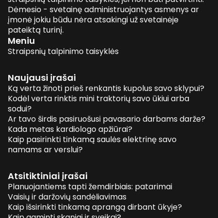
Dėmesio - svetainę administruojantys asmenys ar
įmonė jokiu būdu nėra atsakingi už svetainėje
pateiktą turinį.
Meniu
Straipsnių talpinimo taisyklės
Naujausi įrašai
Ką verta žinoti prieš renkantis kupolus savo sklypui?
Kodėl verta rinktis mini traktorių savo ūkiui arba
sodui?
Ar tavo širdis pasiruošusi pavasario darbams darže?
Kada metas kardiologo apžiūrai?
Kaip pasirinkti tinkamą saulės elektrinę savo
namams ar verslui?
Atsitiktiniai įrašai
Planuojantiems tapti žemdirbiais: patarimai
Vaisių ir daržovių sandėliavimas
Kaip išsirinkti tinkamą aprangą dirbant ūkyje?
Kaip gaminti skaniai ir sveikai?