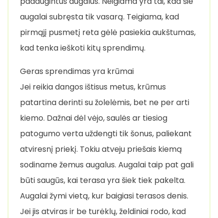
padaugintus augalus. Neigiama yra tai, kad šie
augalai subręsta tik vasarą. Teigiama, kad
pirmąjį pusmetį reta gėlė pasiekia aukštumas,
kad tenka ieškoti kitų sprendimų.
Geras sprendimas yra krūmai
Jei reikia dangos ištisus metus, krūmus
patartina derinti su žolelėmis, bet ne per arti
kiemo. Dažnai dėl vėjo, saulės ar tiesiog
patogumo verta uždengti tik šonus, paliekant
atviresnį priekį. Tokiu atveju priešais kiemą
sodiname žemus augalus. Augalai taip pat gali
būti saugūs, kai terasa yra šiek tiek pakelta.
Augalai žymi vietą, kur baigiasi terasos denis.
Jei jis atviras ir be turėklų, želdiniai rodo, kad