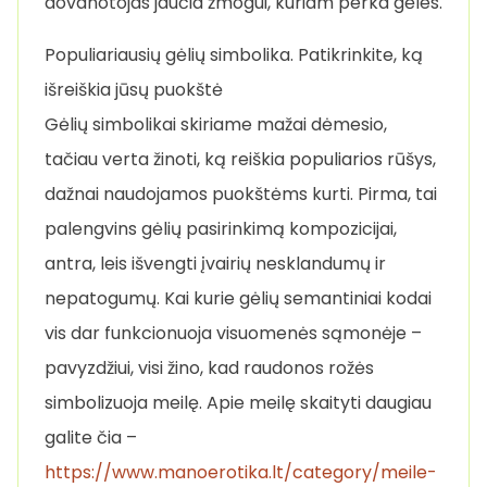
dovanotojas jaučia žmogui, kuriam perka gėles.
Populiariausių gėlių simbolika. Patikrinkite, ką
išreiškia jūsų puokštė
Gėlių simbolikai skiriame mažai dėmesio,
tačiau verta žinoti, ką reiškia populiarios rūšys,
dažnai naudojamos puokštėms kurti. Pirma, tai
palengvins gėlių pasirinkimą kompozicijai,
antra, leis išvengti įvairių nesklandumų ir
nepatogumų. Kai kurie gėlių semantiniai kodai
vis dar funkcionuoja visuomenės sąmonėje –
pavyzdžiui, visi žino, kad raudonos rožės
simbolizuoja meilę. Apie meilę skaityti daugiau
galite čia –
https://www.manoerotika.lt/category/meile-