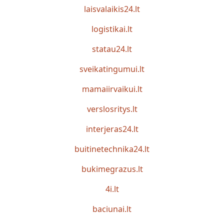
laisvalaikis24.lt
logistikai.lt
statau24.lt
sveikatingumui.lt
mamaiirvaikui.lt
verslosritys.lt
interjeras24.lt
buitinetechnika24.lt
bukimegrazus.lt
4i.lt
baciunai.lt