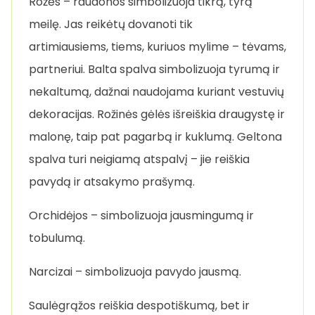
Rožės – raudonos simbolizuoja tikrą, tyrą
meilę. Jas reikėtų dovanoti tik
artimiausiems, tiems, kuriuos mylime – tėvams,
partneriui. Balta spalva simbolizuoja tyrumą ir
nekaltumą, dažnai naudojama kuriant vestuvių
dekoracijas. Rožinės gėlės išreiškia draugystę ir
malonę, taip pat pagarbą ir kuklumą. Geltona
spalva turi neigiamą atspalvį – jie reiškia
pavydą ir atsakymo prašymą.
Orchidėjos – simbolizuoja jausmingumą ir
tobulumą.
Narcizai – simbolizuoja pavydo jausmą.
Saulėgrąžos reiškia despotiškumą, bet ir