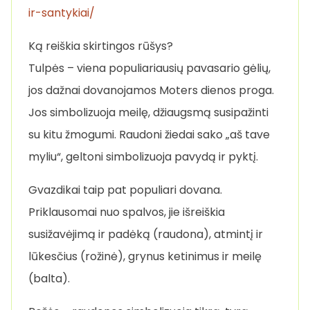
ir-santykiai/
Ką reiškia skirtingos rūšys?
Tulpės – viena populiariausių pavasario gėlių,
jos dažnai dovanojamos Moters dienos proga.
Jos simbolizuoja meilę, džiaugsmą susipažinti
su kitu žmogumi. Raudoni žiedai sako „aš tave
myliu“, geltoni simbolizuoja pavydą ir pyktį.
Gvazdikai taip pat populiari dovana.
Priklausomai nuo spalvos, jie išreiškia
susižavėjimą ir padėką (raudona), atmintį ir
lūkesčius (rožinė), grynus ketinimus ir meilę
(balta).