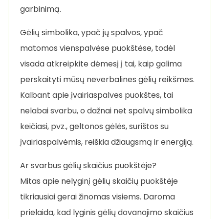
garbinimą.
Gėlių simbolika, ypač jų spalvos, ypač
matomos vienspalvėse puokštėse, todėl
visada atkreipkite dėmesį į tai, kaip galima
perskaityti mūsų neverbalines gėlių reikšmes.
Kalbant apie įvairiaspalves puokštes, tai
nelabai svarbu, o dažnai net spalvų simbolika
keičiasi, pvz., geltonos gėlės, surištos su
įvairiaspalvėmis, reiškia džiaugsmą ir energiją.
Ar svarbus gėlių skaičius puokštėje?
Mitas apie nelyginį gėlių skaičių puokštėje
tikriausiai gerai žinomas visiems. Daroma
prielaida, kad lyginis gėlių dovanojimo skaičius