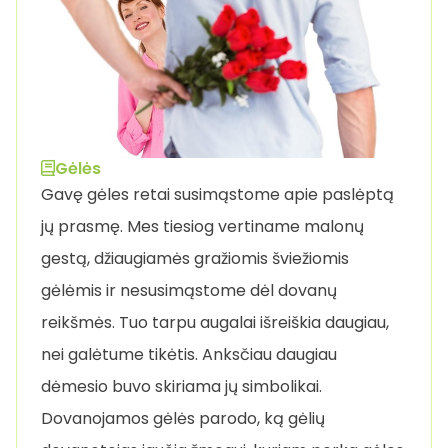
Gėlės
Gavę gėles retai susimąstome apie paslėptą
jų prasmę. Mes tiesiog vertiname malonų
gestą, džiaugiamės gražiomis šviežiomis
gėlėmis ir nesusimąstome dėl dovanų
reikšmės. Tuo tarpu augalai išreiškia daugiau,
nei galėtume tikėtis. Anksčiau daugiau
dėmesio buvo skiriama jų simbolikai.
Dovanojamos gėlės parodo, ką gėlių