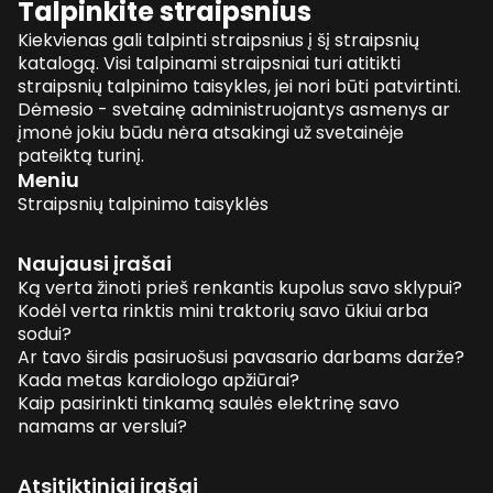
Talpinkite straipsnius
Kiekvienas gali talpinti straipsnius į šį straipsnių
katalogą. Visi talpinami straipsniai turi atitikti
straipsnių talpinimo taisykles, jei nori būti patvirtinti.
Dėmesio - svetainę administruojantys asmenys ar
įmonė jokiu būdu nėra atsakingi už svetainėje
pateiktą turinį.
Meniu
Straipsnių talpinimo taisyklės
Naujausi įrašai
Ką verta žinoti prieš renkantis kupolus savo sklypui?
Kodėl verta rinktis mini traktorių savo ūkiui arba
sodui?
Ar tavo širdis pasiruošusi pavasario darbams darže?
Kada metas kardiologo apžiūrai?
Kaip pasirinkti tinkamą saulės elektrinę savo
namams ar verslui?
Atsitiktiniai įrašai