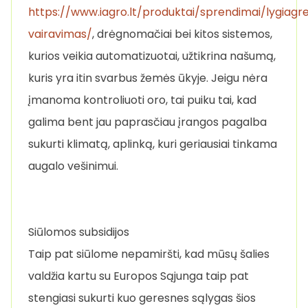
https://www.iagro.lt/produktai/sprendimai/lygiagr
vairavimas/
, drėgnomačiai bei kitos sistemos,
kurios veikia automatizuotai, užtikrina našumą,
kuris yra itin svarbus žemės ūkyje. Jeigu nėra
įmanoma kontroliuoti oro, tai puiku tai, kad
galima bent jau paprasčiau įrangos pagalba
sukurti klimatą, aplinką, kuri geriausiai tinkama
augalo vešinimui.
Siūlomos subsidijos
Taip pat siūlome nepamiršti, kad mūsų šalies
valdžia kartu su Europos Sąjunga taip pat
stengiasi sukurti kuo geresnes sąlygas šios