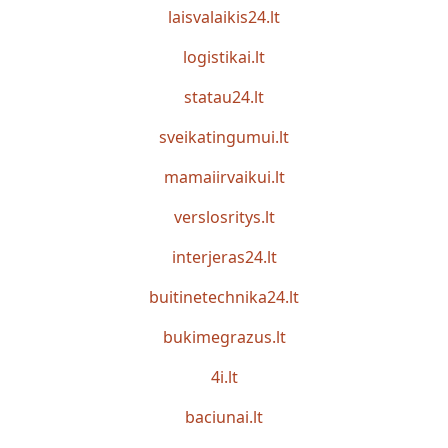
laisvalaikis24.lt
logistikai.lt
statau24.lt
sveikatingumui.lt
mamaiirvaikui.lt
verslosritys.lt
interjeras24.lt
buitinetechnika24.lt
bukimegrazus.lt
4i.lt
baciunai.lt