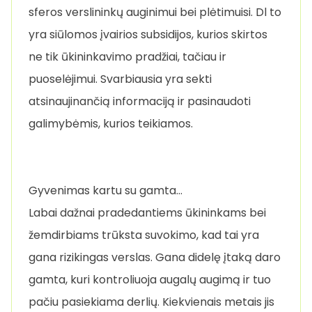
sferos verslininkų auginimui bei plėtimuisi. Dl to
yra siūlomos įvairios subsidijos, kurios skirtos
ne tik ūkininkavimo pradžiai, tačiau ir
puoselėjimui. Svarbiausia yra sekti
atsinaujinančią informaciją ir pasinaudoti
galimybėmis, kurios teikiamos.
Gyvenimas kartu su gamta…
Labai dažnai pradedantiems ūkininkams bei
žemdirbiams trūksta suvokimo, kad tai yra
gana rizikingas verslas. Gana didelę įtaką daro
gamta, kuri kontroliuoja augalų augimą ir tuo
pačiu pasiekiama derlių. Kiekvienais metais jis