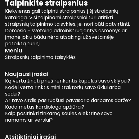
Talpinkite straipsnius
Kiekvienas gali talpinti straipsnius į šį straipsnių
katalogą. Visi talpinami straipsniai turi atitikti
straipsnių talpinimo taisykles, jei nori būti patvirtinti.
Dėmesio - svetainę administruojantys asmenys ar
įmonė jokiu būdu nėra atsakingi už svetainėje
pateiktą turinį.
Meniu
Straipsnių talpinimo taisyklės
Naujausi įrašai
Ką verta žinoti prieš renkantis kupolus savo sklypui?
Kodėl verta rinktis mini traktorių savo ūkiui arba
sodui?
Ar tavo širdis pasiruošusi pavasario darbams darže?
Kada metas kardiologo apžiūrai?
Kaip pasirinkti tinkamą saulės elektrinę savo
namams ar verslui?
Atsitiktiniai įrašai