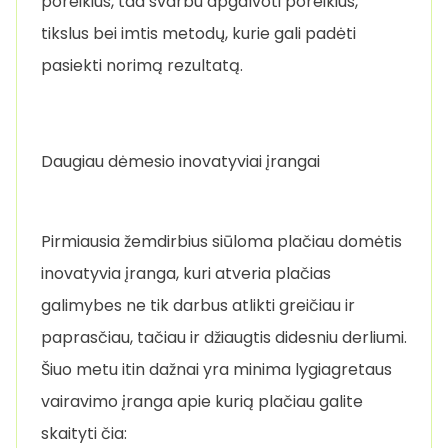
poreikius, tad svarbu apgalvoti poreikius,
tikslus bei imtis metodų, kurie gali padėti
pasiekti norimą rezultatą.
Daugiau dėmesio inovatyviai įrangai
Pirmiausia žemdirbius siūloma plačiau domėtis
inovatyvia įranga, kuri atveria plačias
galimybes ne tik darbus atlikti greičiau ir
paprasčiau, tačiau ir džiaugtis didesniu derliumi.
Šiuo metu itin dažnai yra minima lygiagretaus
vairavimo įranga apie kurią plačiau galite
skaityti čia: