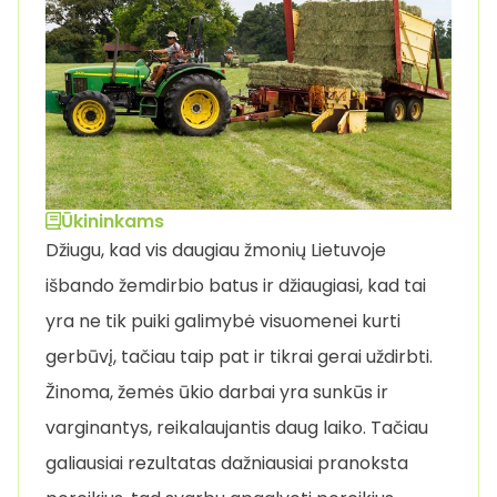
Ūkininkams
Džiugu, kad vis daugiau žmonių Lietuvoje
išbando žemdirbio batus ir džiaugiasi, kad tai
yra ne tik puiki galimybė visuomenei kurti
gerbūvį, tačiau taip pat ir tikrai gerai uždirbti.
Žinoma, žemės ūkio darbai yra sunkūs ir
varginantys, reikalaujantis daug laiko. Tačiau
galiausiai rezultatas dažniausiai pranoksta