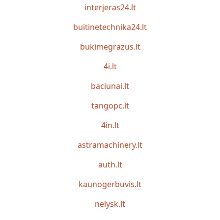
interjeras24.lt
buitinetechnika24.lt
bukimegrazus.lt
4i.lt
baciunai.lt
tangopc.lt
4in.lt
astramachinery.lt
auth.lt
kaunogerbuvis.lt
nelysk.lt