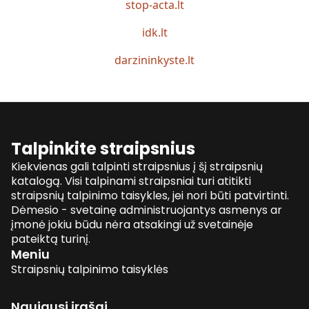
stop-acta.lt
idk.lt
darzininkyste.lt
Talpinkite straipsnius
Kiekvienas gali talpinti straipsnius į šį straipsnių
katalogą. Visi talpinami straipsniai turi atitikti
straipsnių talpinimo taisykles, jei nori būti patvirtinti.
Dėmesio - svetainę administruojantys asmenys ar
įmonė jokiu būdu nėra atsakingi už svetainėje
pateiktą turinį.
Meniu
Straipsnių talpinimo taisyklės
Naujausi įrašai