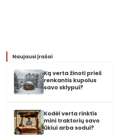
Naujausi įrašai
Ką verta žinoti prieš
renkantis kupolus
savo sklypui?
Kodėl verta rinktis
mini traktorių savo
ūkiui arba sodui?