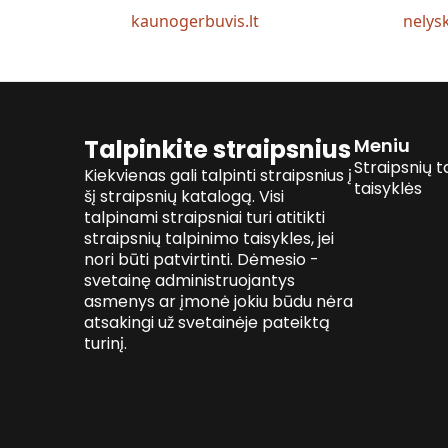
kaunogerbuvis.lt
nelysk
Talpinkite straipsnius
Meniu
Straipsnių t
Kiekvienas gali talpinti straipsnius į
taisyklės
šį straipsnių katalogą. Visi
talpinami straipsniai turi atitikti
straipsnių talpinimo taisykles, jei
nori būti patvirtinti. Dėmesio -
svetainę administruojantys
asmenys ar įmonė jokiu būdu nėra
atsakingi už svetainėje pateiktą
turinį.