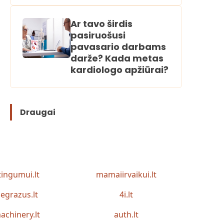
Ar tavo širdis
pasiruošusi
pavasario darbams
darže? Kada metas
kardiologo apžiūrai?
Draugai
tingumui.lt
mamaiirvaikui.lt
egrazus.lt
4i.lt
achinery.lt
auth.lt