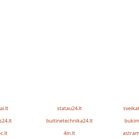
ai.lt
statau24.lt
sveika
s24.lt
buitinetechnika24.lt
bukim
c.lt
4in.lt
astram