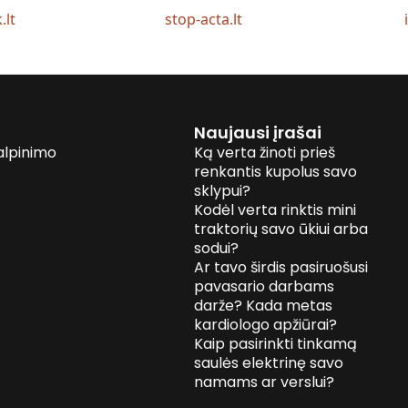
.lt
stop-acta.lt
Naujausi įrašai
alpinimo
Ką verta žinoti prieš
renkantis kupolus savo
sklypui?
Kodėl verta rinktis mini
traktorių savo ūkiui arba
sodui?
Ar tavo širdis pasiruošusi
pavasario darbams
darže? Kada metas
kardiologo apžiūrai?
Kaip pasirinkti tinkamą
saulės elektrinę savo
namams ar verslui?