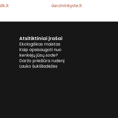
idk.lt
darzininkyste.lt
Atsitiktiniai įrašai
Ekologiškas maistas
Kaip apsisaugoti nuo
kenkėjų jūsų sode?
Daržo priežiūra rudenį
Lauko šukšliadėžės