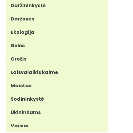
Daržininkystė
Daržovės
Ekologija
Gėlės
Grožis
Laisvalaikis kaime
Maistas
Sodininkystė
Ūkininkams
Vaisiai