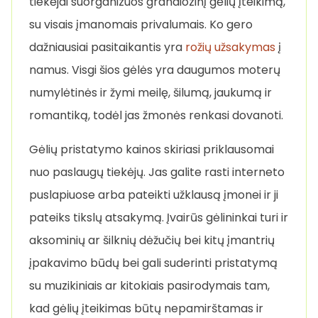
tiekėjai suorganizuos grandiozinį gėlių įteikimą,
su visais įmanomais privalumais. Ko gero
dažniausiai pasitaikantis yra
rožių užsakymas
į
namus. Visgi šios gėlės yra daugumos moterų
numylėtinės ir žymi meilę, šilumą, jaukumą ir
romantiką, todėl jas žmonės renkasi dovanoti.
Gėlių pristatymo kainos skiriasi priklausomai
nuo paslaugų tiekėjų. Jas galite rasti interneto
puslapiuose arba pateikti užklausą įmonei ir ji
pateiks tikslų atsakymą. Įvairūs gėlininkai turi ir
aksominių ar šilknių dėžučių bei kitų įmantrių
įpakavimo būdų bei gali suderinti pristatymą
su muzikiniais ar kitokiais pasirodymais tam,
kad gėlių įteikimas būtų nepamirštamas ir