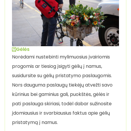
Gėlės
Norėdami nustebinti mylimuosius įvairiomis
progomis ar tiesiog įsigyti gėlių į namus,
susidursite su gėlių pristatymo paslaugomis.
Nors dauguma paslaugų tiekėjų atvežti savo
kūrinius bei gaminius gali, puokštės, gėlės ir
pati paslauga skiriasi, todėl dabar sužinosite
įdomiausius ir svarbiausius faktus apie gėlių
pristatymą į namus.