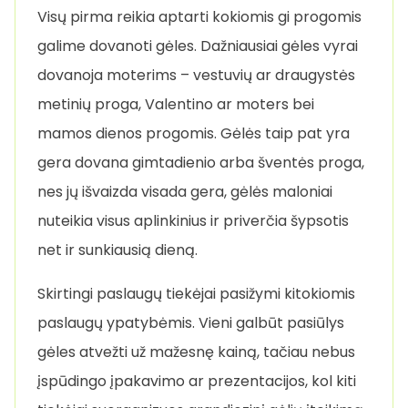
Visų pirma reikia aptarti kokiomis gi progomis
galime dovanoti gėles. Dažniausiai gėles vyrai
dovanoja moterims – vestuvių ar draugystės
metinių proga, Valentino ar moters bei
mamos dienos progomis. Gėlės taip pat yra
gera dovana gimtadienio arba šventės proga,
nes jų išvaizda visada gera, gėlės maloniai
nuteikia visus aplinkinius ir priverčia šypsotis
net ir sunkiausią dieną.
Skirtingi paslaugų tiekėjai pasižymi kitokiomis
paslaugų ypatybėmis. Vieni galbūt pasiūlys
gėles atvežti už mažesnę kainą, tačiau nebus
įspūdingo įpakavimo ar prezentacijos, kol kiti