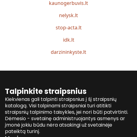
kaunogerbuvis.lt
nelysk.lt
stop-acta.lt
idk.lt
darzininkyste.lt
Talpinkite straipsnius
Kiekvienas gali talpinti straipsnius į šį straipsnių
katalogą. Visi talpinami straipsniai turi atitikti
straipsnių talpinimo taisykles, jei nori būti patvirtinti.
Dėmesio - svetainę administruojantys asmenys ar
įmonė jokiu būdu nėra atsakingi už svetainėje
pateiktą turinį.