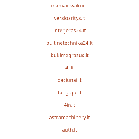
mamaiirvaikui.lt
verslosritys.lt
interjeras24.lt
buitinetechnika24.lt
bukimegrazus.lt
4i.lt
baciunai.lt
tangopc.lt
4in.lt
astramachinery.lt
auth.lt