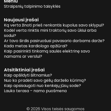
Meniu
Straipsnių talpinimo taisyklės
Naujausi įrašai
Ką verta žinoti prieš renkantis kupolus savo sklypui?
Kodėl verta rinktis mini traktorių savo ūkiui arba
sodui?
Ar tavo širdis pasiruošusi pavasario darbams darže?
Kada metas kardiologo apžiūrai?
Kaip pasirinkti tinkamą saulės elektrinę savo
namams ar verslui?
Atsitiktiniai įrašai
Kaip apšildyti šiltnamius?
Nuo ko pradėti savo gėlių darželio kūrimą?
Kaip apsisaugoti nuo kenkėjų jūsų sode?
Lauko terasa – namo puošmena
© 2026 Visos teisės saugomos