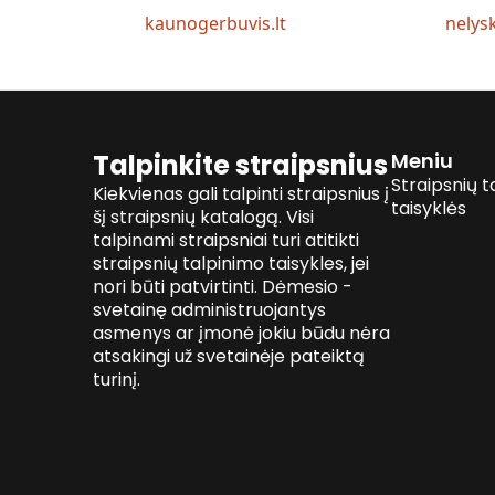
kaunogerbuvis.lt
nelysk
Talpinkite straipsnius
Meniu
Straipsnių t
Kiekvienas gali talpinti straipsnius į
taisyklės
šį straipsnių katalogą. Visi
talpinami straipsniai turi atitikti
straipsnių talpinimo taisykles, jei
nori būti patvirtinti. Dėmesio -
svetainę administruojantys
asmenys ar įmonė jokiu būdu nėra
atsakingi už svetainėje pateiktą
turinį.