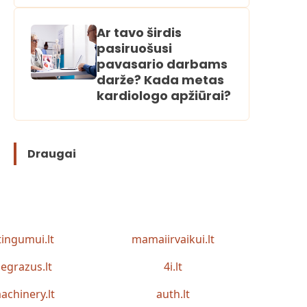
Ar tavo širdis
pasiruošusi
pavasario darbams
darže? Kada metas
kardiologo apžiūrai?
Draugai
tingumui.lt
mamaiirvaikui.lt
egrazus.lt
4i.lt
achinery.lt
auth.lt