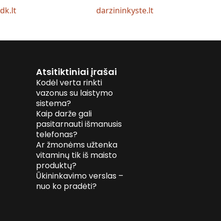
idk.lt
darzininkyste.lt
Atsitiktiniai įrašai
Kodėl verta rinkti
vazonus su laistymo
sistema?
Kaip darže gali
pasitarnauti išmanusis
telefonas?
Ar žmonėms užtenka
vitaminų tik iš maisto
produktų?
Ūkininkavimo verslas –
nuo ko pradėti?