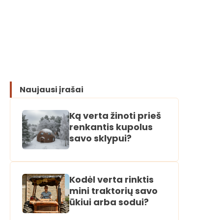
Naujausi įrašai
Ką verta žinoti prieš
renkantis kupolus
savo sklypui?
Kodėl verta rinktis
mini traktorių savo
ūkiui arba sodui?