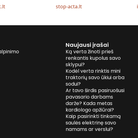
.lt
stop-acta.lt
Naujausi įrašai
alpinimo
Ką verta žinoti prieš
renkantis kupolus savo
sklypui?
Kodėl verta rinktis mini
traktorių savo ūkiui arba
sodui?
Ar tavo širdis pasiruošusi
pavasario darbams
darže? Kada metas
kardiologo apžiūrai?
Kaip pasirinkti tinkamą
saulės elektrinę savo
namams ar verslui?