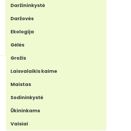
Daržininkystė
Daržovės
Ekologija
Gėlės
Grožis
Laisvalaikis kaime
Maistas
Sodininkystė
Ūkininkams
Vaisiai