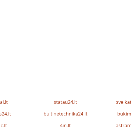
ai.lt
statau24.lt
sveika
s24.lt
buitinetechnika24.lt
bukim
c.lt
4in.lt
astram