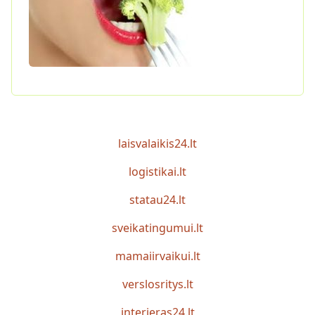
laisvalaikis24.lt
logistikai.lt
statau24.lt
sveikatingumui.lt
mamaiirvaikui.lt
verslosritys.lt
interjeras24.lt