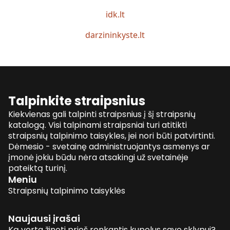
idk.lt
darzininkyste.lt
Talpinkite straipsnius
Kiekvienas gali talpinti straipsnius į šį straipsnių
katalogą. Visi talpinami straipsniai turi atitikti
straipsnių talpinimo taisykles, jei nori būti patvirtinti.
Dėmesio - svetainę administruojantys asmenys ar
įmonė jokiu būdu nėra atsakingi už svetainėje
pateiktą turinį.
Meniu
Straipsnių talpinimo taisyklės
Naujausi įrašai
Ką verta žinoti prieš renkantis kupolus savo sklypui?