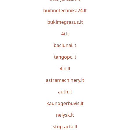
buitinetechnika24.lt
bukimegrazus.lt
4i.lt
baciunai.lt
tangopc.lt
4in.lt
astramachinery.lt
auth.lt
kaunogerbuvis.lt
nelysk.lt
stop-acta.lt